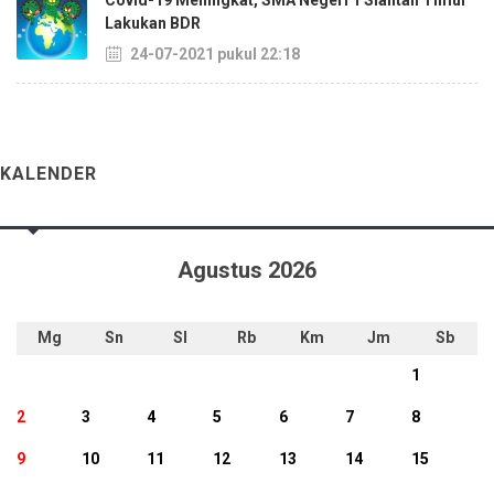
Covid-19 Meningkat, SMA Negeri 1 Siantan Timur
Lakukan BDR
24-07-2021 pukul 22:18
KALENDER
Agustus 2026
Mg
Sn
Sl
Rb
Km
Jm
Sb
1
2
3
4
5
6
7
8
9
10
11
12
13
14
15