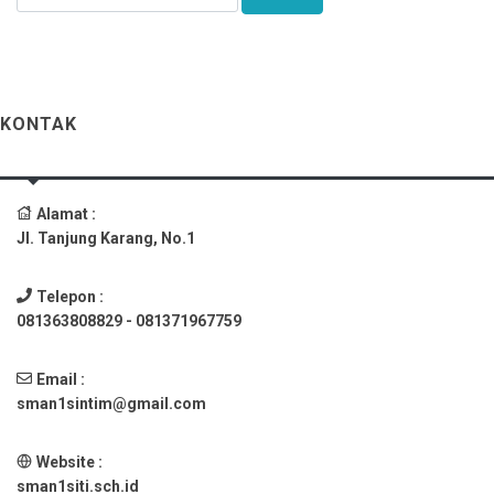
KONTAK
Alamat :
Jl. Tanjung Karang, No.1
Telepon :
081363808829 - 081371967759
Email :
sman1sintim@gmail.com
Website :
sman1siti.sch.id