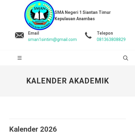
SMA Negeri 1 Siantan Timur
Kepulauan Anambas
Email
Telepon
sman1sintim@gmail.com
081363808829
KALENDER AKADEMIK
Kalender 2026