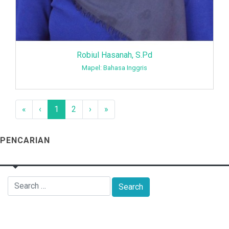
Robiul Hasanah, S.Pd
Mapel: Bahasa Inggris
«
‹
1
2
›
»
PENCARIAN