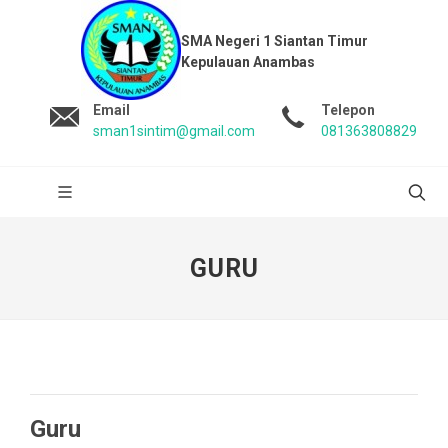
SMA Negeri 1 Siantan Timur
Kepulauan Anambas
Email
Telepon
sman1sintim@gmail.com
081363808829
GURU
Guru