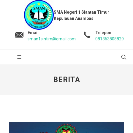
SMA Negeri 1 Siantan Timur
Kepulauan Anambas
Email
Telepon
sman1sintim@gmail.com
081363808829
BERITA