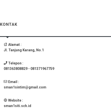
KONTAK
Alamat :
Jl. Tanjung Karang, No.1
Telepon :
081363808829 - 081371967759
Email :
sman1sintim@gmail.com
Website :
sman1siti.sch.id