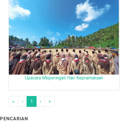
Upacara Meperingati Hari Kepramukaan
«
‹
1
›
»
PENCARIAN