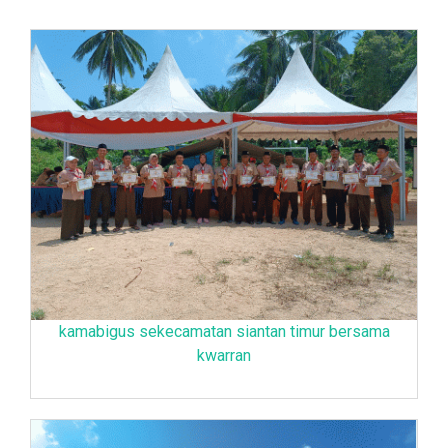
kamabigus sekecamatan siantan timur bersama
kwarran