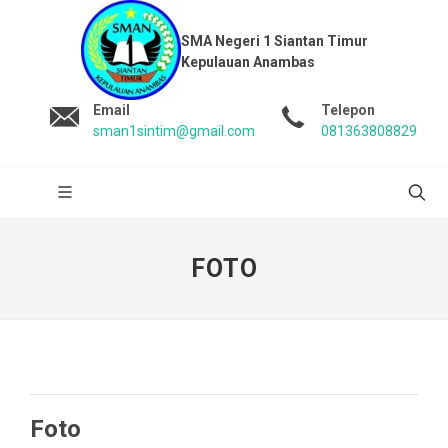
SMA Negeri 1 Siantan Timur
Kepulauan Anambas
Email
Telepon
sman1sintim@gmail.com
081363808829
FOTO
Foto